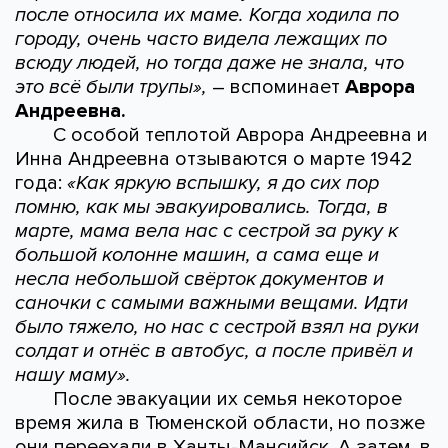
после относила их маме. Когда ходила по
городу, очень часто видела лежащих по
всюду людей, но тогда даже не знала, что
это всё были трупы»,
– вспоминает
Аврора
Андреевна.
С особой теплотой Аврора Андреевна и
Инна Андреевна отзываются о марте 1942
года:
«Как яркую вспышку, я до сих пор
помню, как мы эвакуировались. Тогда, в
марте, мама вела нас с сестрой за руку к
большой колонне машин, а сама еще и
несла небольшой свёрток документов и
саночки с самыми важными вещами. Идти
было тяжело, но нас с сестрой взял на руки
солдат и отнёс в автобус, а после привёл и
нашу маму».
После эвакуации их семья некоторое
время жила в Тюменской области, но позже
они переехали в Ханты-Мансийск. А затем, в