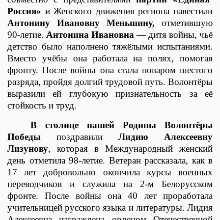
Россия»
и Женского движения региона навестили
Антонину Ивановну Меньшину,
отметившую
90-летие.
Антонина Ивановна
— дитя войны, чьё
детство было наполнено тяжёлыми испытаниями.
Вместо учёбы она работала на полях, помогая
фронту. После войны она стала поваром шестого
разряда, пройдя долгий трудовой путь. Волонтёры
выразили ей глубокую признательность за её
стойкость и труд.
В столице нашей Родины Волонтёры
Победы
поздравили
Лидию Алексеевну
Лизунову
, которая в Международный женский
день отметила 98-летие. Ветеран рассказала, как в
17 лет добровольно окончила курсы военных
переводчиков и служила на 2-м Белорусском
фронте. После войны она 40 лет проработала
учительницей русского языка и литературы. Лидия
Алексеевна награждена орденом Отечественной