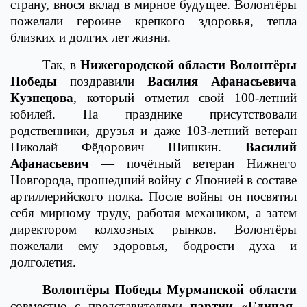
страну, внося вклад в мирное будущее. Волонтёры
пожелали героине крепкого здоровья, тепла
близких и долгих лет жизни.
Так, в
Нижегородской области Волонтёры
Победы
поздравили
Василия Афанасьевича
Кузнецова
, который отметил свой 100-летний
юбилей. На празднике присутствовали
родственники, друзья и даже 103-летний ветеран
Николай Фёдорович Шишкин.
Василий
Афанасьевич
— почётный ветеран Нижнего
Новгорода, прошедший войну с Японией в составе
артиллерийского полка. После войны он посвятил
себя мирному труду, работая механиком, а затем
директором колхозных рынков. Волонтёры
пожелали ему здоровья, бодрости духа и
долголетия.
Волонтёры Победы Мурманской области
совместно с представителями
партии «Единая