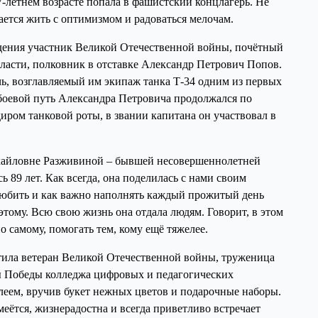
7-летнем возрасте попала в фашистский концлагерь. Не
ается жить с оптимизмом и радоваться мелочам.
ждения участник Великой Отечественной войны, почётный
ласти, полковник в отставке Александр Петрович Попов.
ь, возглавляемый им экипаж танка Т-34 одним из первых
е боевой путь Александра Петровича продолжался по
ром танковой роты, в звании капитана он участвовал в
ихайловне Разживиной – бывшей несовершеннолетней
 89 лет. Как всегда, она поделилась с нами своим
любить и как важно наполнять каждый прожитый день
тому. Всю свою жизнь она отдала людям. Говорит, в этом
о самому, помогать тем, кому ещё тяжелее.
тила ветеран Великой Отечественной войны, труженица
ы Победы колледжа цифровых и педагогических
леем, вручив букет нежных цветов и подарочные наборы.
меётся, жизнерадостна и всегда приветливо встречает