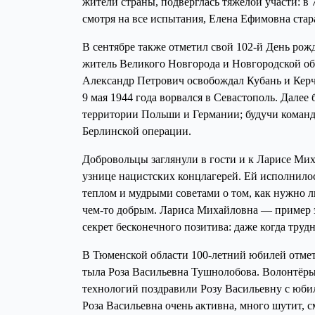
жители страны, подверглась тяжелой участи: в 
смотря на все испытания, Елена Ефимовна стар
В сентябре также отметил свой 102-й День ро
житель Великого Новгорода и Новгородской об
Александр Петрович освобождал Кубань и Керч
9 мая 1944 года ворвался в Севастополь. Дале
территории Польши и Германии; будучи команди
Берлинской операции.
Добровольцы заглянули в гости и к Ларисе М
узнице нацистских концлагерей. Ей исполнилось
теплом и мудрыми советами о том, как нужно 
чем-то добрым. Лариса Михайловна — пример э
секрет бесконечного позитива: даже когда трудн
В Тюменской области 100-летний юбилей отме
тыла Роза Васильевна Тушнолобова. Волонтёр
технологий поздравили Розу Васильевну с юби
Роза Васильевна очень активна, много шутит, с