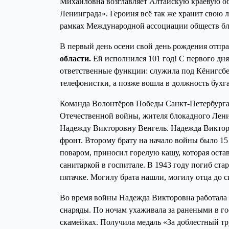
Михайловна возглавляет Алтайскую краевую 
Ленинграда». Героиня всё так же хранит свою л
рамках Международной ассоциации обществ бл
В первый день осени свой день рождения отпр
области.
Ей исполнился 101 год! С первого дн
ответственные функции: служила под Кёнигсбе
телефонистки, а позже вошла в должность бухга
Команда Волонтёров Победы Санкт-Петербурга 
Отечественной войны, жителя блокадного Лени
Надежду Викторовну Венгель. Надежда Виктор
фронт. Второму брату на начало войны было 15 
поваром, приносил горелую кашу, которая оста
санитаркой в госпитале. В 1943 году погиб ст
пятачке. Могилу брата нашли, могилу отца до с
Во время войны Надежда Викторовна работала 
снаряды. По ночам ухаживала за ранеными в гос
скамейках. Получила медаль «За доблестный тр