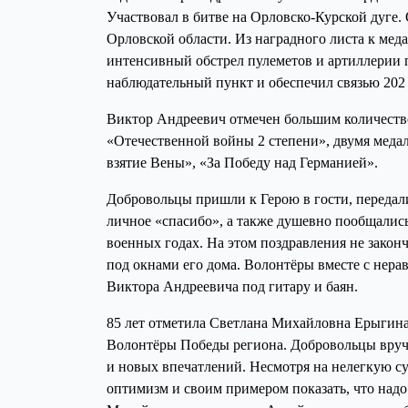
Участвовал в битве на Орловско-Курской дуге
Орловской области. Из наградного листа к меда
интенсивный обстрел пулеметов и артиллерии 
наблюдательный пункт и обеспечил связью 202 
Виктор Андреевич отмечен большим количество
«Отечественной войны 2 степени», двумя медал
взятие Вены», «За Победу над Германией».
Добровольцы пришли к Герою в гости, передал
личное «спасибо», а также душевно пообщалис
военных годах. На этом поздравления не закон
под окнами его дома. Волонтёры вместе с не
Виктора Андреевича под гитару и баян.
85 лет отметила Светлана Михайловна Ерыгина
Волонтёры Победы региона. Добровольцы вручи
и новых впечатлений. Несмотря на нелегкую су
оптимизм и своим примером показать, что надо