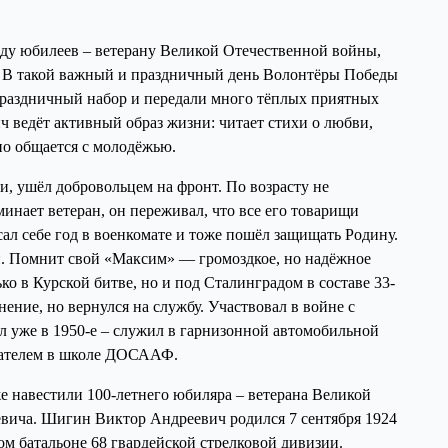
ду юбилеев – ветерану Великой Отечественной войны,
. В такой важный и праздничный день Волонтёры Победы
праздничный набор и передали много тёплых приятных
 ведёт активный образ жизни: читает стихи о любви,
вно общается с молодёжью.
, ушёл добровольцем на фронт. По возрасту не
минает ветеран, он переживал, что все его товарищи
исал себе год в военкомате и тоже пошёл защищать Родину.
й. Помнит свой «Максим» — громоздкое, но надёжное
о в Курской битве, но и под Сталинградом в составе 33-
ение, но вернулся на службу. Участвовал в войне с
 уже в 1950-е – служил в гарнизонной автомобильной
вателем в школе ДОСААФ.
 навестили 100-летнего юбиляра – ветерана Великой
евича.
Шигин Виктор Андреевич родился 7 сентября 1924
ом батальоне 68 гвардейской стрелковой дивизии.