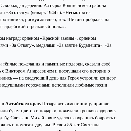
. Освобождал деревню Ахтырка Колпнянского района
ли «За отвагу» (январь 1944 г): «Несмотря на
противника, рискуя жизнью, тов. Шигин пробрался на
гвардейский стрелковый полк.».
м наград: орденом «Красной звезды», орденом
ями «За Отвагу», медалями «За взятие Будапешта», «За
и тёплые пожелания и памятные подарки, сказали своё
ь с Виктором Андреевичем и послушали его истории о
чились — на следующий день для Героя устроили концерт
равнодушными горожанами исполнили любимые песни
 в
Алтайском крае.
Поздравить именинницу пришли
ли букет цветов и подарки, пожелали крепкого здоровья
дьбу, Светлане Михайловне удалось сохранить бодрость и
 жить и помогать другим. В свои 85 лет Светлана