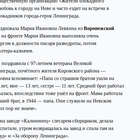
общественную организацию «Жители блокадного
юбовь к городу на Неве и часто ездит на встречи в
окадников города-героя Ленинграда.
аздновала Мария Ивановна Левкина из
Воронежской
я на фронте Мария Ивановна выполняла очень
ргом в должности писаря разведроты, потом
лтера-казначея.
поздравила с 97-летием ветерана Великой
нграда, почётного жителя Кировского района —
овна вспоминает: «Папа со страшим братом ушли на
лет, мне — 13 лет, сестре — 11 лет. Средний брат работал
валась, впоследствии тоже ушёл на фронт. Мама работала
арший брат, в 1944 — папа. Они служили на Невском
их пор не знаем».
на заводе «Калининец» слесарем-сборщиком, делала
питале, утром возвращалась на завод и спала там на
уд» и «За оборону Ленинграда».