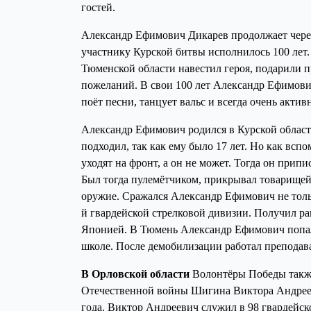
гостей.
Александр Ефимович Дикарев продолжает чере
участнику Курской битвы исполнилось 100 лет
Тюменской области навестил героя, подарили 
пожеланий. В свои 100 лет Александр Ефимович
поёт песни, танцует вальс и всегда очень акти
Александр Ефимович родился в Курской области
подходил, так как ему было 17 лет. Но как вспо
уходят на фронт, а он не может. Тогда он прип
Был тогда пулемётчиком, прикрывал товарище
оружие. Сражался Александр Ефимович не тольк
й гвардейской стрелковой дивизии. Получил ран
Японией. В Тюмень Александр Ефимович попал
школе. После демобилизации работал препода
В Орловской области
Волонтёры Победы также
Отечественной войны Шигина Виктора Андре
года. Виктор Андреевич служил в 98 гвардейск