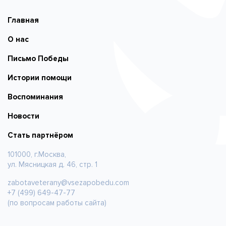
Главная
О нас
Письмо Победы
Истории помощи
Воспоминания
Новости
Стать партнёром
101000, г.Москва,
ул. Мясницкая д. 46, стр. 1
zabotaveterany@vsezapobedu.com
+7 (499) 649-47-77
(по вопросам работы сайта)